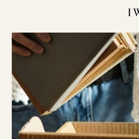
内
容
を
ス
キ
ッ
プ