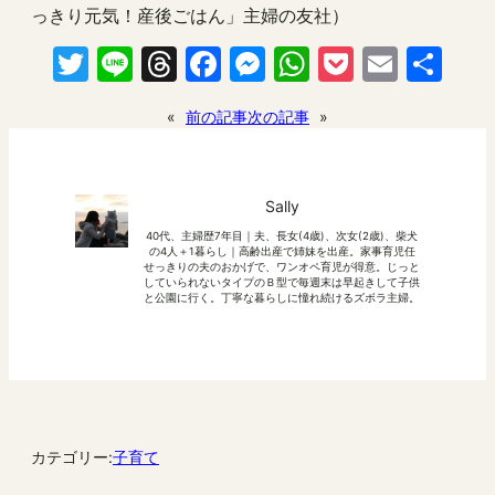
っきり元気！産後ごはん」主婦の友社）
Twitter
Line
Threads
Facebook
Messenger
WhatsApp
Pocket
Email
共
有
«
前の記事
次の記事
»
Sally
40代、主婦歴7年目｜夫、長女(4歳)、次女(2歳)、柴犬
の4人＋1暮らし｜高齢出産で姉妹を出産。家事育児任
せっきりの夫のおかげで、ワンオペ育児が得意。じっと
していられないタイプのＢ型で毎週末は早起きして子供
と公園に行く。丁寧な暮らしに憧れ続けるズボラ主婦。
カテゴリー:
子育て