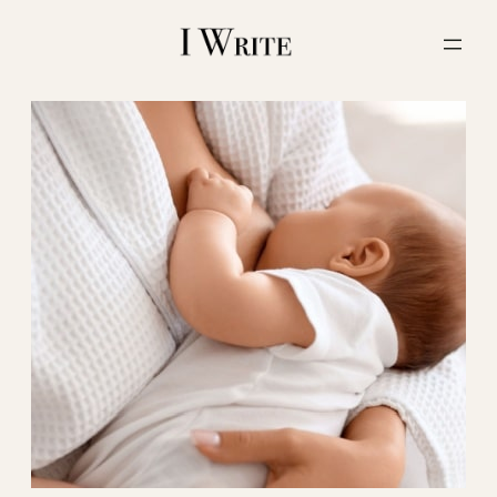
内
容
を
ス
キ
ッ
プ