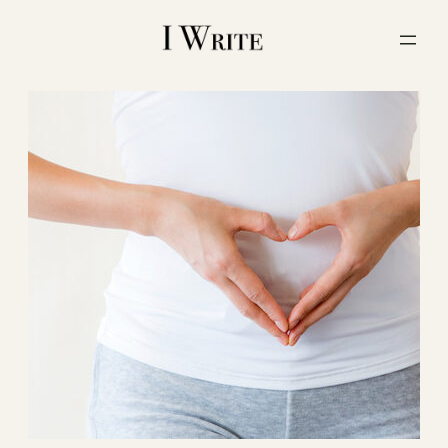
内
容
を
ス
キ
ッ
プ