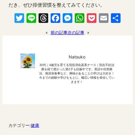
だき、ぜひ排便習慣を整えてみてください。
Twitter
Line
Threads
Facebook
Messenger
WhatsApp
Pocket
Email
共
有
«
前の記事
次の記事
»
Natsuko
30代｜4歳児を育てる現役消化器系ナース｜現在不妊治
療を経て授かった第2子も妊娠中です。英語や自然療
法、無添加食事など、興味があることの学びは大好き！
今までの経験や学びをもとに、幅広い情報を発信してい
きます！
カテゴリー:
健康