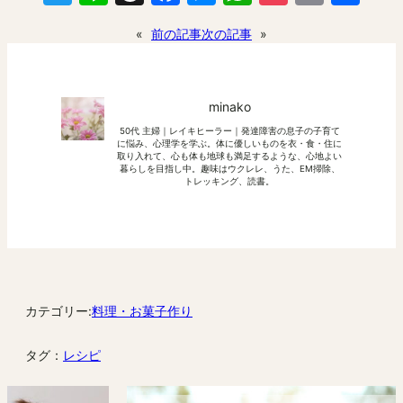
有
«
前の記事
次の記事
»
minako
50代 主婦｜レイキヒーラー｜発達障害の息子の子育て
に悩み、心理学を学ぶ。体に優しいものを衣・食・住に
取り入れて、心も体も地球も満足するような、心地よい
暮らしを目指し中。趣味はウクレレ、うた、EM掃除、
トレッキング、読書。
カテゴリー:
料理・お菓子作り
タグ：
レシピ