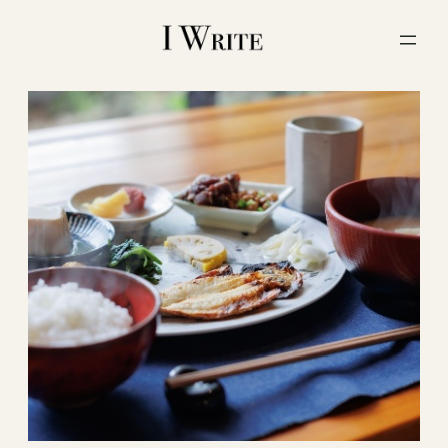
内
容
を
ス
キ
ッ
プ