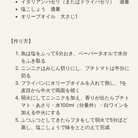
イタリアンパセリ（またはドライパセリ） 適量
塩こしょう 適量
オリーブオイル 大さじ1
【作り方】
魚は塩をふって5分おき、ペーパータオルで水分
をふき取る
ニンニクはみじん切りにし、プチトマトは半分に
切る
フライパンにオリーブオイルを入れて熱し、1を
皮目から中火で両面を焼く
弱火にしてニンニクを加え、香りが出たらプチト
マト・あさり・水100ml（分量外）・白ワインを
加える中火にする
ふつふつとしてきたらフタをして弱火で5分ほど
蒸し、塩こしょうで味をととのえて完成