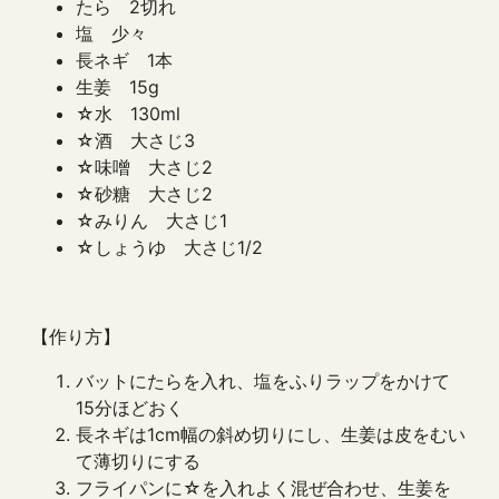
たら 2切れ
塩 少々
長ネギ 1本
生姜 15g
☆水 130ml
☆酒 大さじ3
☆味噌 大さじ2
☆砂糖 大さじ2
☆みりん 大さじ1
☆しょうゆ 大さじ1/2
【作り方】
バットにたらを入れ、塩をふりラップをかけて
15分ほどおく
長ネギは1cm幅の斜め切りにし、生姜は皮をむい
て薄切りにする
フライパンに☆を入れよく混ぜ合わせ、生姜を