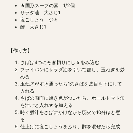
★固形スープの素 1/2個
サラダ油 大さじ1
塩こしょう 少々
酢 大さじ1
【作り方】
さばは4つにそぎ切りにし☆をみ込む
フライパンにサラダ油を引いて熱し、玉ねぎを炒
める
玉ねぎがすき通ったら1のさばを皮目を下にして
入れる
さばの両面に焼き色がついたら、ホールトマト缶
を汁ごと入れ★を加える
時々煮汁をさばにかけながら弱火で10分ほど煮
る
仕上げに塩こしょうをふり、酢を混ぜたら完成