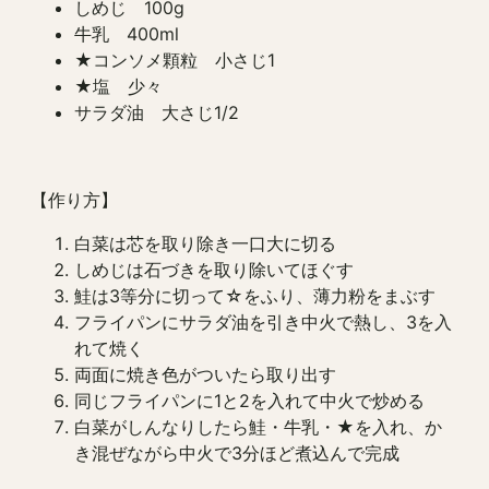
しめじ 100g
牛乳 400ml
★コンソメ顆粒 小さじ1
★塩 少々
サラダ油 大さじ1/2
【作り方】
白菜は芯を取り除き一口大に切る
しめじは石づきを取り除いてほぐす
鮭は3等分に切って☆をふり、薄力粉をまぶす
フライパンにサラダ油を引き中火で熱し、3を入
れて焼く
両面に焼き色がついたら取り出す
同じフライパンに1と2を入れて中火で炒める
白菜がしんなりしたら鮭・牛乳・★を入れ、か
き混ぜながら中火で3分ほど煮込んで完成