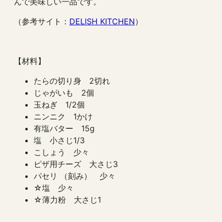
んで美味しい一品です。
（参考サイト：
DELISH KITCHEN
）
【材料】
たらの切り身 2切れ
じゃがいも 2個
玉ねぎ 1/2個
ニンニク 1かけ
有塩バター 15g
塩 小さじ1/3
こしょう 少々
ピザ用チーズ 大さじ3
パセリ （刻み） 少々
☆塩 少々
☆薄力粉 大さじ1