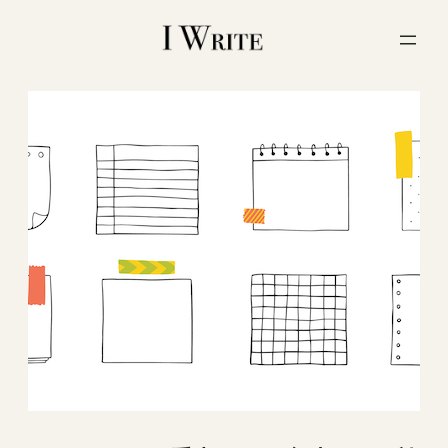
内
容
を
ス
キ
ッ
プ