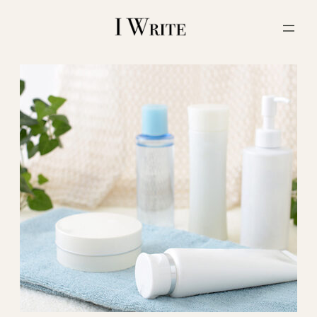
内
容
を
ス
キ
ッ
プ