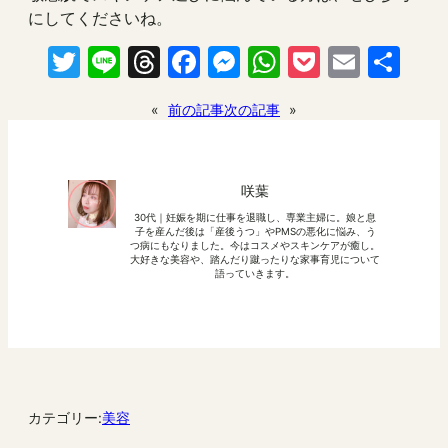
にしてくださいね。
Twitter
Line
Threads
Facebook
Messenger
WhatsApp
Pocket
Email
共
有
«
前の記事
次の記事
»
咲葉
30代｜妊娠を期に仕事を退職し、専業主婦に。娘と息
子を産んだ後は「産後うつ」やPMSの悪化に悩み、う
つ病にもなりました。今はコスメやスキンケアが癒し。
大好きな美容や、踏んだり蹴ったりな家事育児について
語っていきます。
カテゴリー:
美容