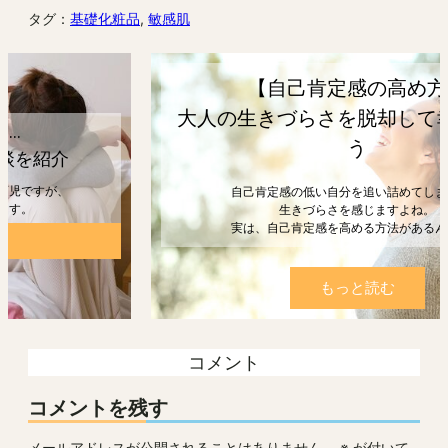
タグ：
基礎化粧品
, 
敏感肌
【自己肯定感の高め方】
大人の生きづらさを脱却して幸せになろ
う
自己肯定感の低い自分を追い詰めてしまうと、
生きづらさを感じますよね。
実は、自己肯定感を高める方法があるんです。
もっと読む
コメント
コメントを残す
メールアドレスが公開されることはありません。
※
が付いて