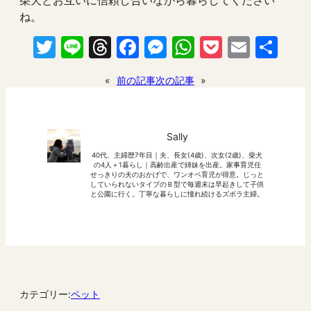
柴犬とお互いに信頼し合いながら暮らしてください
ね。
Twitter
Line
Threads
Facebook
Messenger
WhatsApp
Pocket
Email
共
有
«
前の記事
次の記事
»
Sally
40代、主婦歴7年目｜夫、長女(4歳)、次女(2歳)、柴犬
の4人＋1暮らし｜高齢出産で姉妹を出産。家事育児任
せっきりの夫のおかげで、ワンオペ育児が得意。じっと
していられないタイプのＢ型で毎週末は早起きして子供
と公園に行く。丁寧な暮らしに憧れ続けるズボラ主婦。
カテゴリー:
ペット