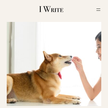
内
容
を
ス
キ
ッ
プ