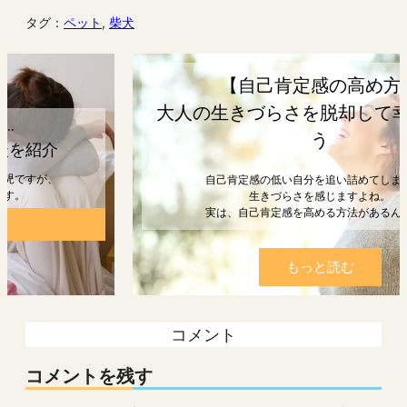
タグ：
ペット
, 
柴犬
【自己肯定感の高め方】
大人の生きづらさを脱却して幸せになろ
う
自己肯定感の低い自分を追い詰めてしまうと、
生きづらさを感じますよね。
実は、自己肯定感を高める方法があるんです。
もっと読む
コメント
コメントを残す