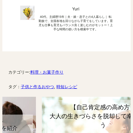
Yuri
40代、主婦歴15年｜夫・娘・息子との4人暮らし｜ 転
勤族で、全国各地を回りながら子育てをしています。育
児も仕事も育児もバランス良く楽しむのがモットー！上
手な時間の使い方を模索中です。
カテゴリー:
料理・お菓子作り
タグ：
子供と作るおやつ
, 
時短レシピ
【自己肯定感の高め方】
大人の生きづらさを脱却して幸せになろ
う