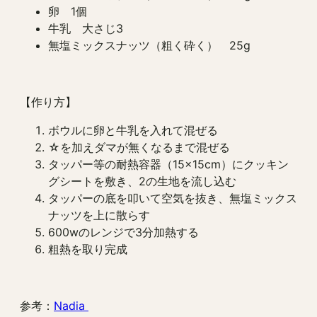
卵 1個
牛乳 大さじ3
無塩ミックスナッツ（粗く砕く） 25g
【作り方】
ボウルに卵と牛乳を入れて混ぜる
☆を加えダマが無くなるまで混ぜる
タッパー等の耐熱容器（15×15cm）にクッキン
グシートを敷き、2の生地を流し込む
タッパーの底を叩いて空気を抜き、無塩ミックス
ナッツを上に散らす
600wのレンジで3分加熱する
粗熱を取り完成
参考：
Nadia