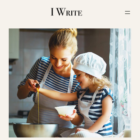
内
容
を
ス
キ
ッ
プ