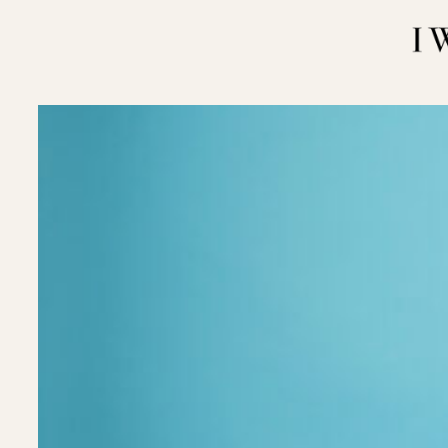
内
容
を
ス
キ
ッ
プ