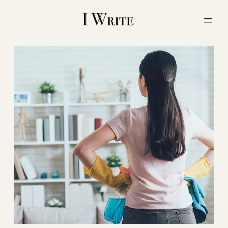
内
容
を
ス
キ
ッ
プ