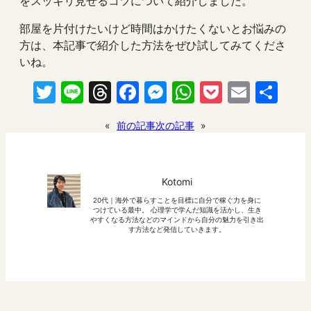
をスッキリ見せるコツについて紹介しました。
部屋を片付けたいけど時間はかけたくないとお悩みの
方は、本記事で紹介した方法をぜひ試してみてくださ
いね。
Twitter
Line
Threads
Facebook
Messenger
WhatsApp
Pocket
Email
共
有
«
前の記事
次の記事
»
Kotomi
20代｜海外で暮らすことを目標に自分で稼ぐ力を身に
つけている最中。 心理学で学んだ知識を活かし、生き
やすくなる方法などのマインドから自分の魅力を引き出
す方法など発信していきます。