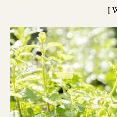
内
容
を
ス
キ
ッ
プ