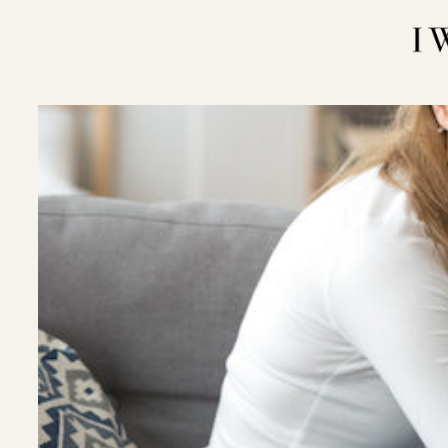
内
容
を
ス
キ
ッ
プ