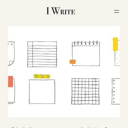
内
容
を
ス
キ
ッ
プ