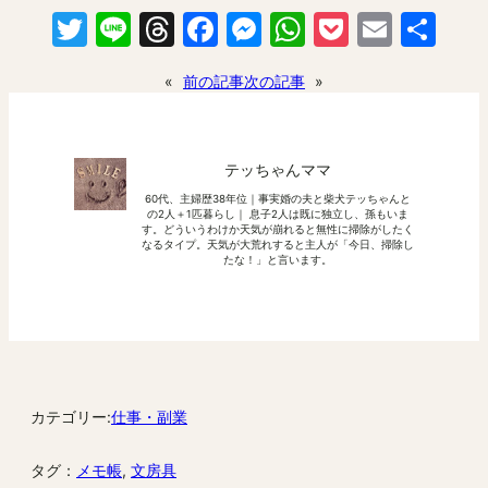
Twitter
Line
Threads
Facebook
Messenger
WhatsApp
Pocket
Email
共
有
«
前の記事
次の記事
»
テッちゃんママ
60代、主婦歴38年位｜事実婚の夫と柴犬テッちゃんと
の2人＋1匹暮らし｜ 息子2人は既に独立し、孫もいま
す。どういうわけか天気が崩れると無性に掃除がしたく
なるタイプ。天気が大荒れすると主人が「今日、掃除し
たな！」と言います。
カテゴリー:
仕事・副業
タグ：
メモ帳
, 
文房具