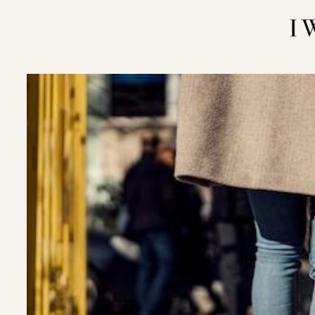
内
容
を
ス
キ
ッ
プ