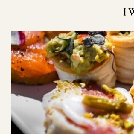
内
容
を
ス
キ
ッ
プ