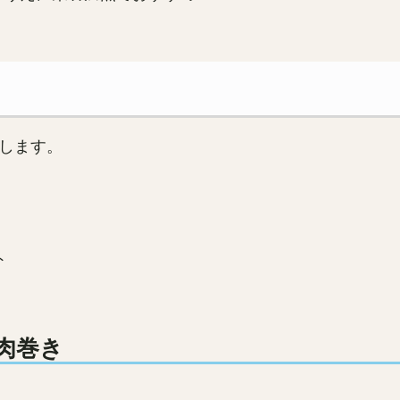
》
します。
ト
肉巻き