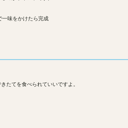
で一味をかけたら完成
！
！
できたてを食べられていいですよ。