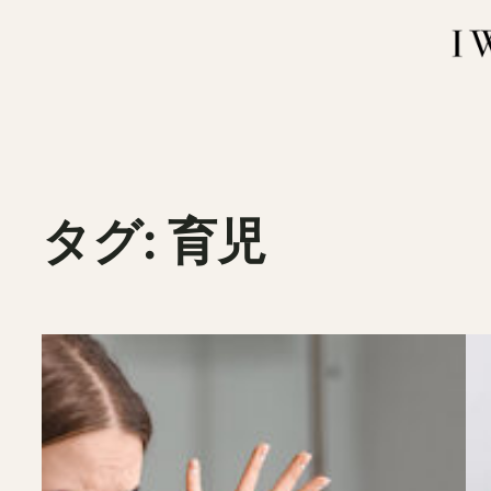
内
容
を
ス
キ
ッ
プ
タグ:
育児