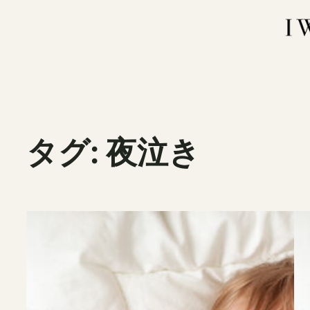
内
容
を
ス
キ
ッ
プ
タグ:
夜泣き