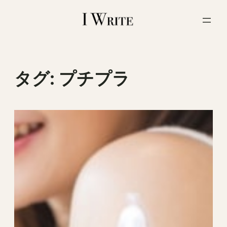
内
容
を
ス
キ
ッ
タグ:
プチプラ
プ