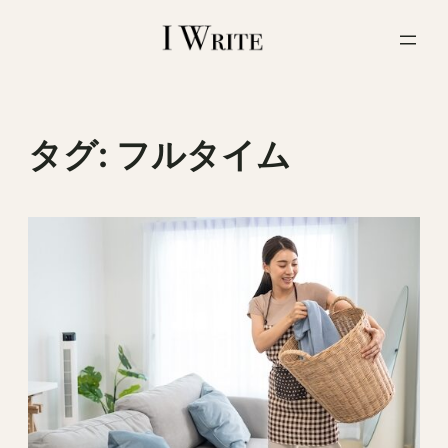
内
容
を
ス
キ
ッ
タグ:
フルタイム
プ