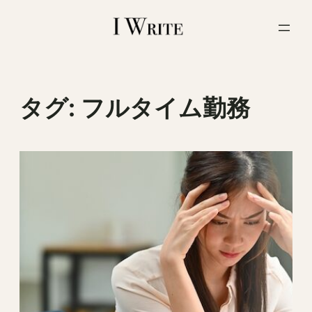
内
容
を
ス
キ
ッ
タグ:
フルタイム勤務
プ