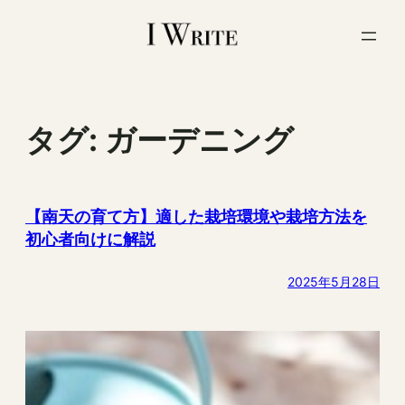
内
容
を
ス
キ
ッ
タグ:
ガーデニング
プ
【南天の育て方】適した栽培環境や栽培方法を
初心者向けに解説
2025年5月28日