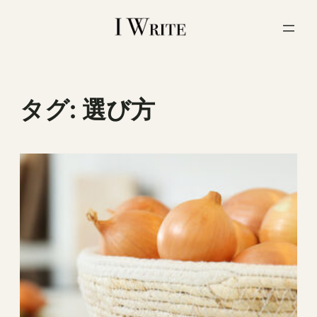
内
容
を
ス
キ
ッ
タグ:
選び方
プ