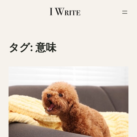
内
容
を
ス
キ
ッ
タグ:
意味
プ