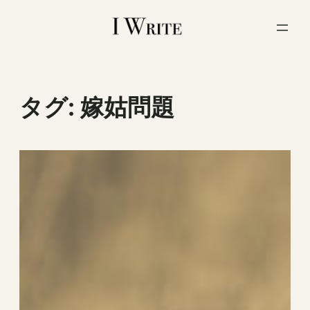
内
容
を
ス
キ
ッ
タグ:
嫁姑問題
プ