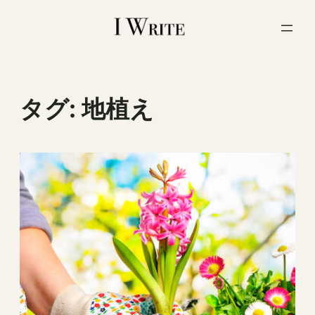
内
容
を
ス
キ
ッ
タグ:
地植え
プ