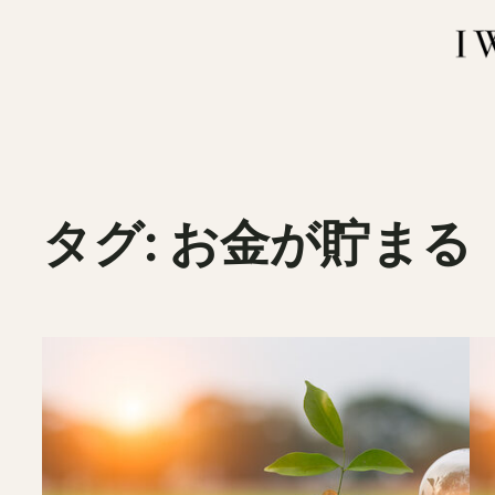
内
容
を
ス
キ
ッ
プ
タグ:
お金が貯まる