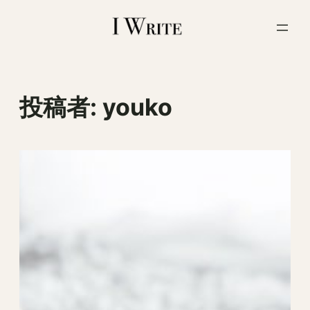
内
容
を
ス
キ
ッ
投稿者:
youko
プ