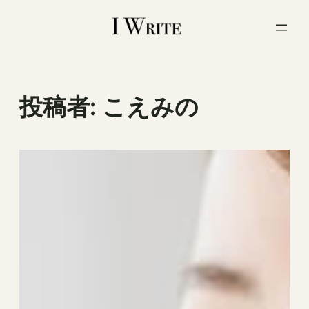
内
容
を
ス
キ
ッ
投稿者:
こえみの
プ