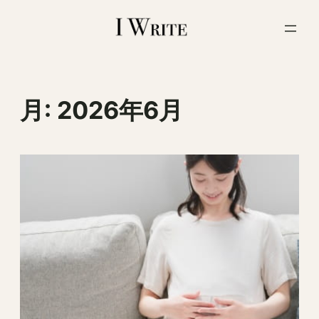
内
容
を
ス
キ
ッ
月:
2026年6月
プ