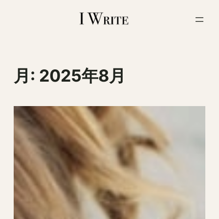
内
容
を
ス
キ
ッ
月:
2025年8月
プ