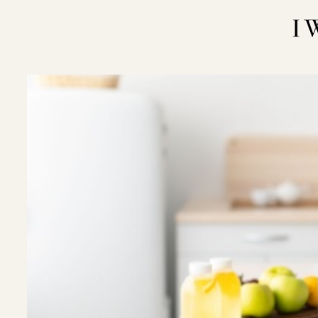
内
容
を
ス
キ
ッ
プ