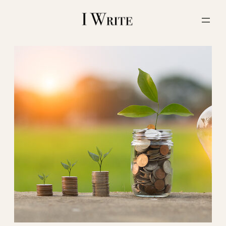
内
容
を
ス
キ
ッ
プ