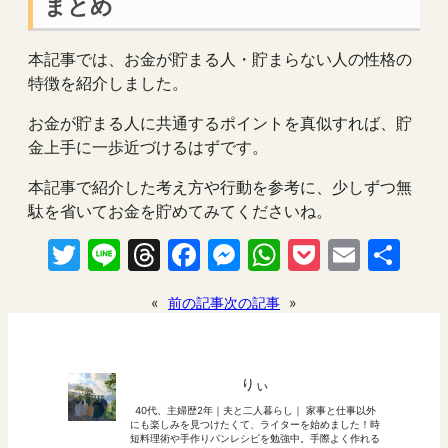
まとめ
本記事では、お金が貯まる人・貯まらない人の性格の
特徴を紹介しました。
お金が貯まる人に共通するポイントを真似すれば、貯
金上手に一歩近づけるはずです。
本記事で紹介した考え方や行動を参考に、少しずつ無
駄を省いてお金を貯めてみてくださいね。
Twitter
Line
Threads
Facebook
Messenger
WhatsApp
Pocket
Email
共
有
«
前の記事
次の記事
»
りぃ
40代、主婦歴2年｜夫と二人暮らし｜ 家事と仕事以外
にも楽しみを見つけたくて、ライターを始めました！時
短料理術や手作りパンレシピを勉強中。手際よく作れる