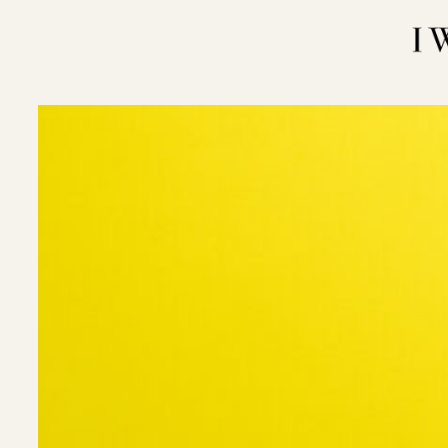
内
容
を
ス
キ
ッ
プ