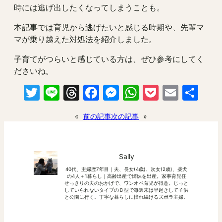
時には逃げ出したくなってしまうことも。
本記事では育児から逃げたいと感じる時期や、先輩マ
マが乗り越えた対処法を紹介しました。
子育てがつらいと感じている方は、ぜひ参考にしてく
ださいね。
Twitter
Line
Threads
Facebook
Messenger
WhatsApp
Pocket
Email
共
有
«
前の記事
次の記事
»
Sally
40代、主婦歴7年目｜夫、長女(4歳)、次女(2歳)、柴犬
の4人＋1暮らし｜高齢出産で姉妹を出産。家事育児任
せっきりの夫のおかげで、ワンオペ育児が得意。じっと
していられないタイプのＢ型で毎週末は早起きして子供
と公園に行く。丁寧な暮らしに憧れ続けるズボラ主婦。