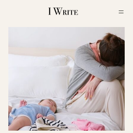
内
容
を
ス
キ
ッ
プ