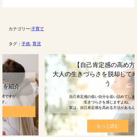
カテゴリー:
子育て
タグ：
子供
, 
育児
【自己肯定感の高め方】
大人の生きづらさを脱却して幸せになろ
う
自己肯定感の低い自分を追い詰めてしまうと、
生きづらさを感じますよね。
実は、自己肯定感を高める方法があるんです。
もっと読む