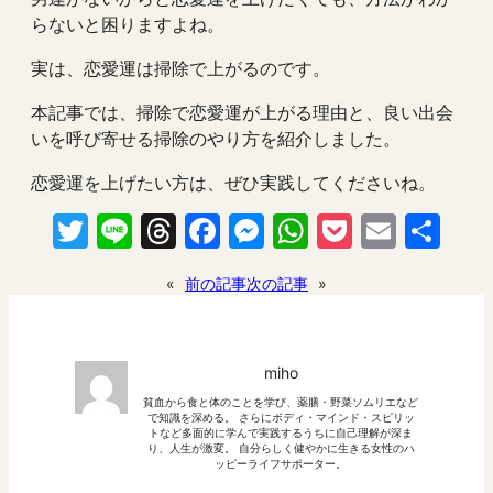
らないと困りますよね。
実は、恋愛運は掃除で上がるのです。
本記事では、掃除で恋愛運が上がる理由と、良い出会
いを呼び寄せる掃除のやり方を紹介しました。
恋愛運を上げたい方は、ぜひ実践してくださいね。
Twitter
Line
Threads
Facebook
Messenger
WhatsApp
Pocket
Email
共
有
«
前の記事
次の記事
»
miho
貧血から食と体のことを学び、薬膳・野菜ソムリエなど
で知識を深める。 さらにボディ・マインド・スピリッ
トなど多面的に学んで実践するうちに自己理解が深ま
り、人生が激変。 自分らしく健やかに生きる女性のハ
ッピーライフサポーター。