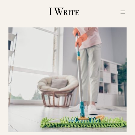
内
容
を
ス
キ
ッ
プ