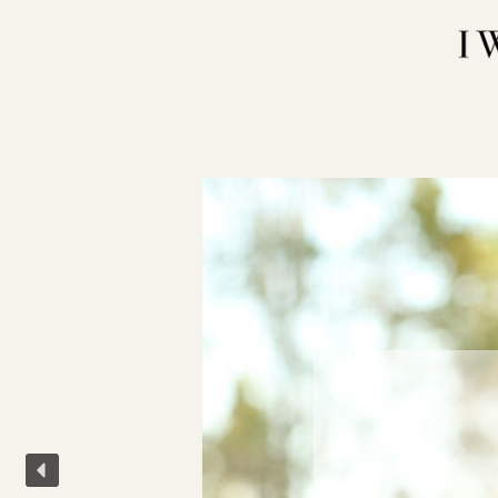
内
容
を
ス
キ
ッ
プ